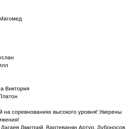
в Магомед
Руслан
рилл
ина Виктория
 Платон
й на соревнованиях высокого уровня! Уверены
ижения!
 Дагаев Дмитрий, Вартеванян Артур, Дубоносов