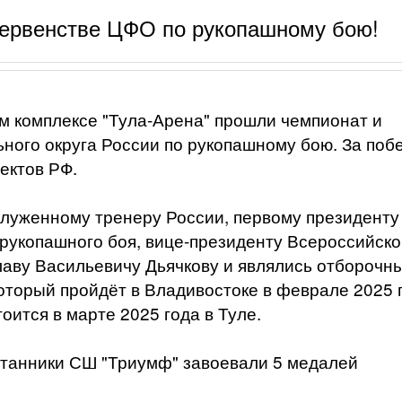
первенстве ЦФО по рукопашному бою!
ном комплексе "Тула-Арена" прошли чемпионат и
ного округа России по рукопашному бою. За поб
ектов РФ.
луженному тренеру России, первому президенту
рукопашного боя, вице-президенту Всероссийско
аву Васильевичу Дьячкову и являлись отборочн
который пройдёт в Владивостоке в феврале 2025 
оится в марте 2025 года в Туле.
итанники СШ "Триумф" завоевали 5 медалей